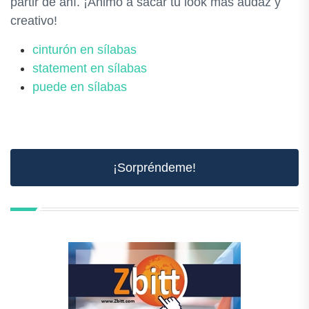
partir de ahí. ¡Ánimo a sacar tu look más audaz y
creativo!
cinturón en sílabas
statement en sílabas
puede en sílabas
¡Sorpréndeme!